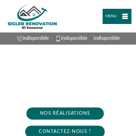
MENU
indisponible
indisponible
indisponible
ARTISAN PLOMBIER CHATIGNONVILLE
91410
Nous intervenons 24h/24 sur 7j/7 en cas
d'urgence
NOS RÉALISATIONS
CONTACTEZ-NOUS !