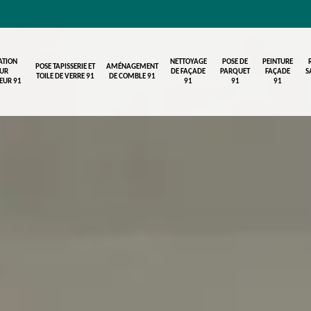
ATION
NETTOYAGE
POSE DE
PEINTURE
POSE TAPISSERIE ET
AMÉNAGEMENT
UR
DE FAÇADE
PARQUET
FAÇADE
S
TOILE DE VERRE 91
DE COMBLE 91
IEUR 91
91
91
91