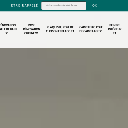
ÊTRE RAPPELÉ
RÉNOVATION
POSE
PEINTRE
PLAQUISTE, POSE DE
CARRELEUR, POSE
ALLE DE BAIN
RÉNOVATION
INTÉRIEUR
CLOISON ET PLACO 91
DE CARRELAGE 91
91
CUISINE 91
91