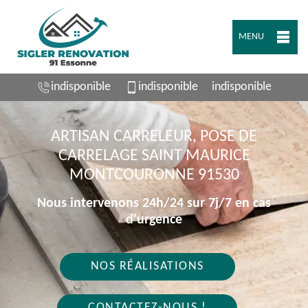
MENU
indisponible
indisponible
indisponible
ARTISAN CARRELEUR, POSE DE
CARRELAGE SAINT MAURICE
MONTCOURONNE 91530
Nous intervenons 24h/24 sur 7j/7 en cas
d'urgence
NOS RÉALISATIONS
CONTACTEZ-NOUS !