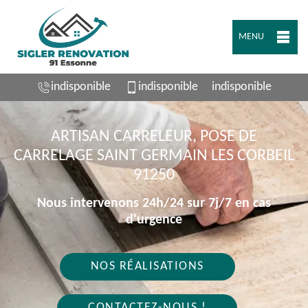
MENU
indisponible
indisponible
indisponible
ARTISAN CARRELEUR, POSE DE
CARRELAGE SAINT GERMAIN LES CORBEIL
91250
Nous intervenons 24h/24 sur 7j/7 en cas
d'urgence
NOS RÉALISATIONS
CONTACTEZ-NOUS !