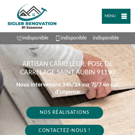
MENU
indisponible
indisponible
indisponible
ARTISAN CARRELEUR, POSE DE
CARRELAGE SAINT AUBIN 91190
Nous intervenons 24h/24 sur 7j/7 en cas
d'urgence
NOS RÉALISATIONS
CONTACTEZ-NOUS !