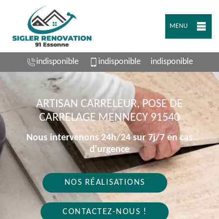
MENU
indisponible
indisponible
indisponible
ARTISAN CARRELEUR, POSE DE
CARRELAGE MENNECY 91540
Nous intervenons 24h/24 sur 7j/7 en cas
d'urgence
NOS RÉALISATIONS
CONTACTEZ-NOUS !