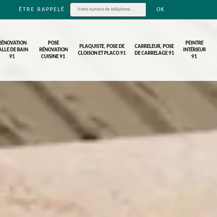
ÊTRE RAPPELÉ
RÉNOVATION
POSE
PEINTRE
PLAQUISTE, POSE DE
CARRELEUR, POSE
ALLE DE BAIN
RÉNOVATION
INTÉRIEUR
CLOISON ET PLACO 91
DE CARRELAGE 91
91
CUISINE 91
91