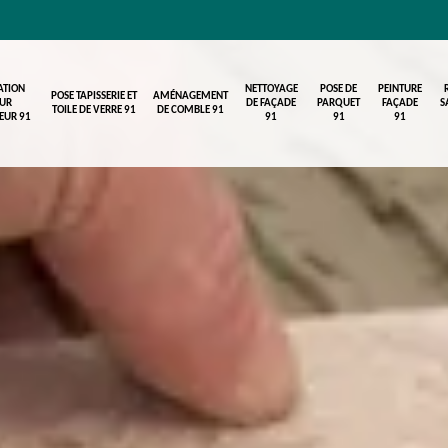
ATION
NETTOYAGE
POSE DE
PEINTURE
POSE TAPISSERIE ET
AMÉNAGEMENT
UR
DE FAÇADE
PARQUET
FAÇADE
S
TOILE DE VERRE 91
DE COMBLE 91
IEUR 91
91
91
91