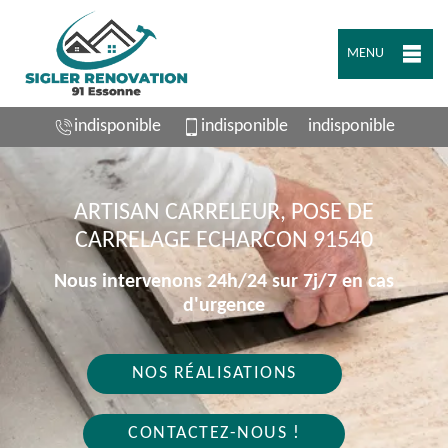
MENU
indisponible
indisponible
indisponible
ARTISAN CARRELEUR, POSE DE
CARRELAGE ECHARCON 91540
Nous intervenons 24h/24 sur 7j/7 en cas
d'urgence
NOS RÉALISATIONS
CONTACTEZ-NOUS !