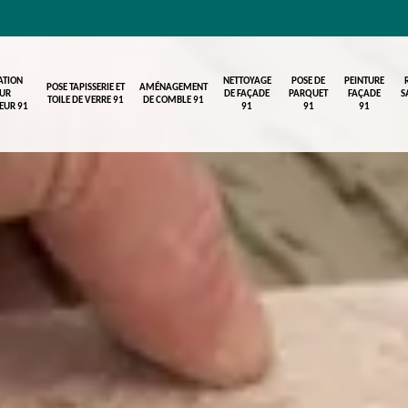
ATION
NETTOYAGE
POSE DE
PEINTURE
POSE TAPISSERIE ET
AMÉNAGEMENT
UR
DE FAÇADE
PARQUET
FAÇADE
S
TOILE DE VERRE 91
DE COMBLE 91
IEUR 91
91
91
91