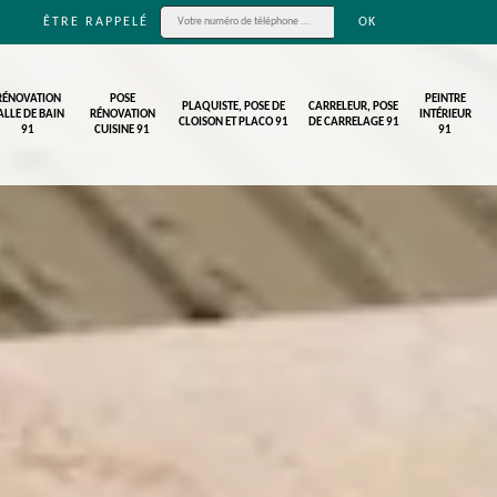
ÊTRE RAPPELÉ
RÉNOVATION
POSE
PEINTRE
PLAQUISTE, POSE DE
CARRELEUR, POSE
ALLE DE BAIN
RÉNOVATION
INTÉRIEUR
CLOISON ET PLACO 91
DE CARRELAGE 91
91
CUISINE 91
91